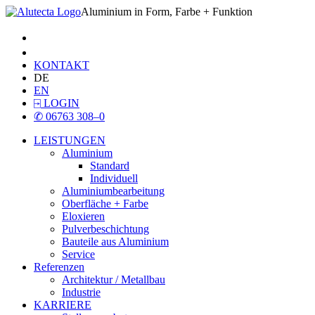
Aluminium in Form, Farbe + Funktion
KONTAKT
DE
EN
⍈
LOGIN
✆
06763 308–0
LEISTUNGEN
Aluminium
Standard
Individuell
Aluminiumbearbeitung
Oberfläche + Farbe
Eloxieren
Pulverbeschichtung
Bauteile aus Aluminium
Service
Referenzen
Architektur / Metallbau
Industrie
KARRIERE