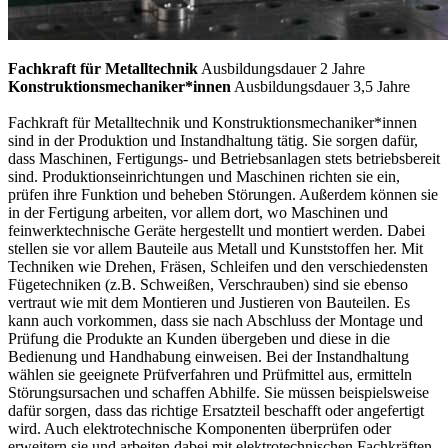
Fachkraft für Metalltechnik
Ausbildungsdauer 2 Jahre
Konstruktionsmechaniker*innen
Ausbildungsdauer 3,5 Jahre
Fachkraft für Metalltechnik und Konstruktionsmechaniker*innen
sind in der Produktion und Instandhaltung tätig. Sie sorgen dafür,
dass Maschinen, Fertigungs- und Betriebsanlagen stets betriebsbereit
sind. Produktionseinrichtungen und Maschinen richten sie ein,
prüfen ihre Funktion und beheben Störungen. Außerdem können sie
in der Fertigung arbeiten, vor allem dort, wo Maschinen und
feinwerktechnische Geräte hergestellt und montiert werden. Dabei
stellen sie vor allem Bauteile aus Metall und Kunststoffen her. Mit
Techniken wie Drehen, Fräsen, Schleifen und den verschiedensten
Fügetechniken (z.B. Schweißen, Verschrauben) sind sie ebenso
vertraut wie mit dem Montieren und Justieren von Bauteilen. Es
kann auch vorkommen, dass sie nach Abschluss der Montage und
Prüfung die Produkte an Kunden übergeben und diese in die
Bedienung und Handhabung einweisen. Bei der Instandhaltung
wählen sie geeignete Prüfverfahren und Prüfmittel aus, ermitteln
Störungsursachen und schaffen Abhilfe. Sie müssen beispielsweise
dafür sorgen, dass das richtige Ersatzteil beschafft oder angefertigt
wird. Auch elektrotechnische Komponenten überprüfen oder
erweitern sie und arbeiten dabei mit elektrotechnischen Fachkräften