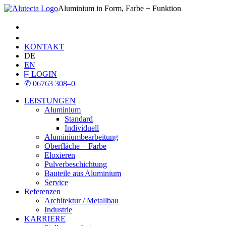
Aluminium in Form, Farbe + Funktion
KONTAKT
DE
EN
⍈
LOGIN
✆
06763 308–0
LEISTUNGEN
Aluminium
Standard
Individuell
Aluminiumbearbeitung
Oberfläche + Farbe
Eloxieren
Pulverbeschichtung
Bauteile aus Aluminium
Service
Referenzen
Architektur / Metallbau
Industrie
KARRIERE