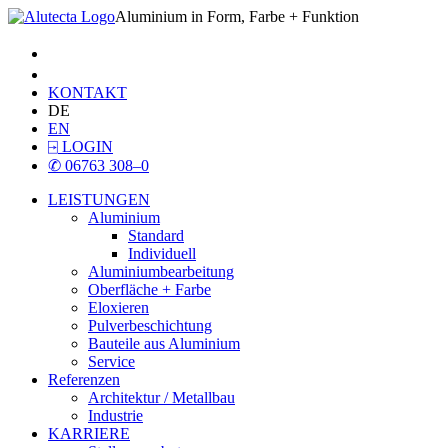
Aluminium in Form, Farbe + Funktion
KONTAKT
DE
EN
⍈
LOGIN
✆
06763 308–0
LEISTUNGEN
Aluminium
Standard
Individuell
Aluminiumbearbeitung
Oberfläche + Farbe
Eloxieren
Pulverbeschichtung
Bauteile aus Aluminium
Service
Referenzen
Architektur / Metallbau
Industrie
KARRIERE