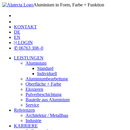
Aluminium in Form, Farbe + Funktion
KONTAKT
DE
EN
⍈
LOGIN
✆
06763 308–0
LEISTUNGEN
Aluminium
Standard
Individuell
Aluminiumbearbeitung
Oberfläche + Farbe
Eloxieren
Pulverbeschichtung
Bauteile aus Aluminium
Service
Referenzen
Architektur / Metallbau
Industrie
KARRIERE