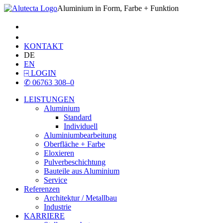
Aluminium in Form, Farbe + Funktion
KONTAKT
DE
EN
⍈
LOGIN
✆
06763 308–0
LEISTUNGEN
Aluminium
Standard
Individuell
Aluminiumbearbeitung
Oberfläche + Farbe
Eloxieren
Pulverbeschichtung
Bauteile aus Aluminium
Service
Referenzen
Architektur / Metallbau
Industrie
KARRIERE