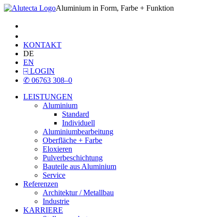
Aluminium in Form, Farbe + Funktion
KONTAKT
DE
EN
⍈
LOGIN
✆
06763 308–0
LEISTUNGEN
Aluminium
Standard
Individuell
Aluminiumbearbeitung
Oberfläche + Farbe
Eloxieren
Pulverbeschichtung
Bauteile aus Aluminium
Service
Referenzen
Architektur / Metallbau
Industrie
KARRIERE